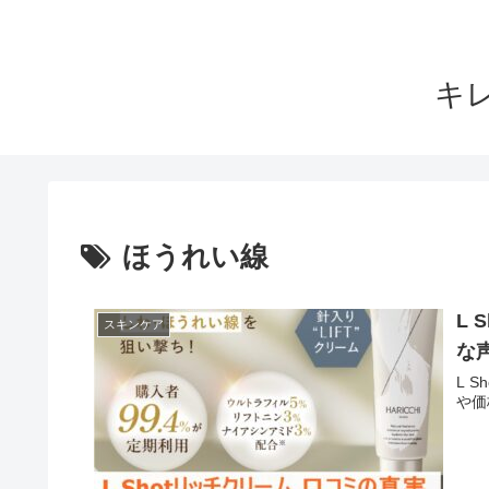
キ
ほうれい線
L
スキンケア
な
L 
や価