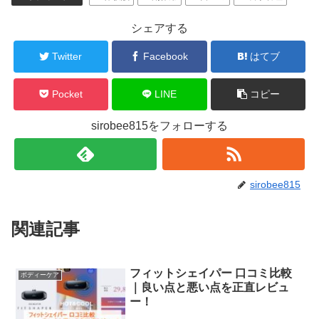
シェアする
Twitter
Facebook
はてブ
Pocket
LINE
コピー
sirobee815をフォローする
sirobee815
関連記事
フィットシェイパー 口コミ比較
ボディーケア
｜良い点と悪い点を正直レビュ
ー！