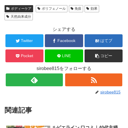
ボディーケア
ポリフェノール
免疫
効果
天然由来成分
シェアする
Twitter
Facebook
はてブ
Pocket
LINE
コピー
sirobee815をフォローする
sirobee815
関連記事
ルピエライン 口コミ｜40代主婦