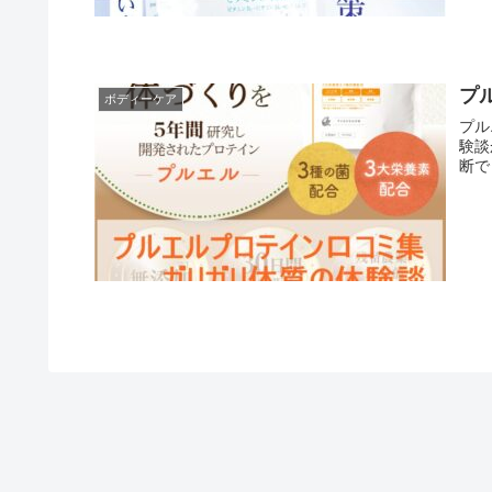
プ
ボディーケア
プル
験談
断で