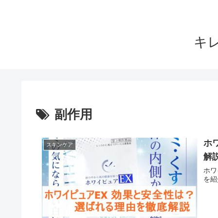
キ
副作用
ホ
スキンケア
解
ホワ
を紹